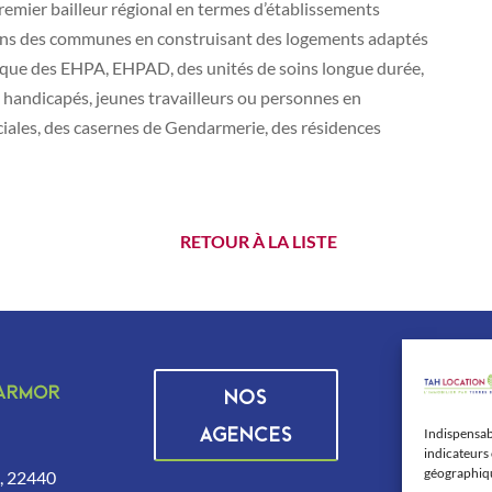
remier bailleur régional en termes d’établissements
oins des communes en construisant des logements adaptés
el que des EHPA, EHPAD, des unités de soins longue durée,
 handicapés, jeunes travailleurs ou personnes en
sociales, des casernes de Gendarmerie, des résidences
RETOUR À LA LISTE
’Armor
Liens uti
NOS
Accueil
AGENCES
Indispensabl
indicateurs 
Plan du site
géographique
s, 22440
Mentions lé