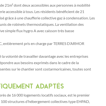
s de 21m² dont deux accessibles aux personnes à mobilité
rie accessible à tous. Les résidents bénéficient de 21
isé grâce à une chaufferie collective gaz à condensation. Les
nis de robinets thermostatiques. La ventilation des
ive simple flux hygro A avec caisson très basse
 TTC, entièrement pris en charge par TERRES D’ARMOR
é la volonté de travailler davantage avec les entreprises
à répondre aux besoins exprimés dans le cadre de la
entes sur le chantier sont costarmoricaines, toutes sont
fiquement adaptés
s de 16 000 logements locatifs sociaux, est le premier
de 100 structures d’hébergement collectives type EHPAD,