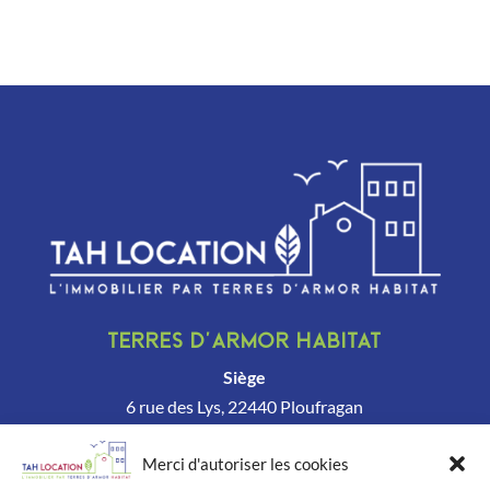
Terres d’Armor Habitat
Siège
6 rue des Lys, 22440 Ploufragan
Tél.
02 96 62 20 90
Merci d'autoriser les cookies
→
Envoyez-nous un email