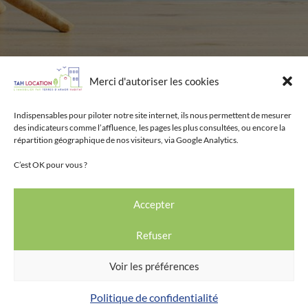
Merci d'autoriser les cookies
Indispensables pour piloter notre site internet, ils nous permettent de mesurer
des indicateurs comme l’affluence, les pages les plus consultées, ou encore la
répartition géographique de nos visiteurs, via Google Analytics.
C’est OK pour vous ?
Accepter
Refuser
Terres d’Armor Habitat
Siège
Voir les préférences
6 rue des Lys, 22440 Ploufragan
Politique de confidentialité
Tél.
02 96 62 20 90