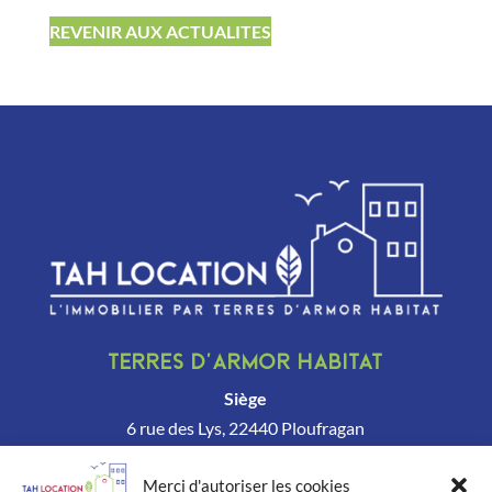
REVENIR AUX ACTUALITES
Terres d’Armor Habitat
Siège
6 rue des Lys, 22440 Ploufragan
Tél.
02 96 62 20 90
Merci d'autoriser les cookies
→
Envoyez-nous un email